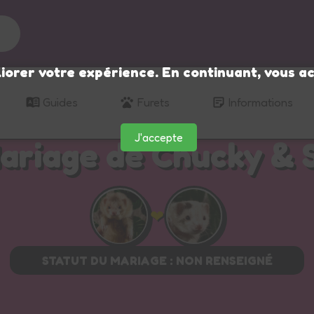
🌙
iorer votre expérience. En continuant, vous ac
Guides
Furets
Informations
J'accepte
ariage de Chucky & 
❤
STATUT DU MARIAGE : NON RENSEIGNÉ