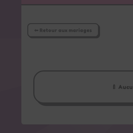
⬅ Retour aux mariages
🍼 Aucu