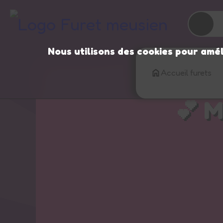
☀️
Nous utilisons des cookies pour amél
Accueil furets
💕 M