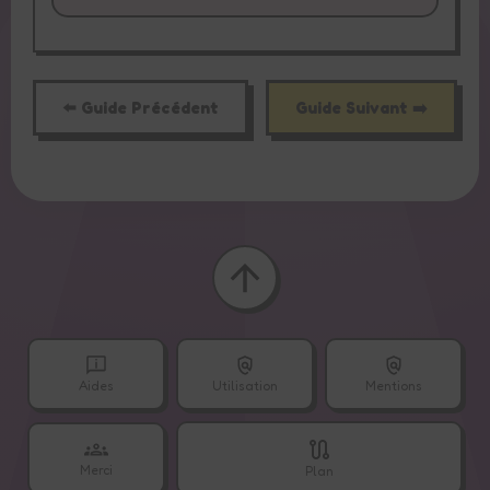
⬅️ Guide Précédent
Guide Suivant ➡️
Aides
Utilisation
Mentions
Merci
Plan