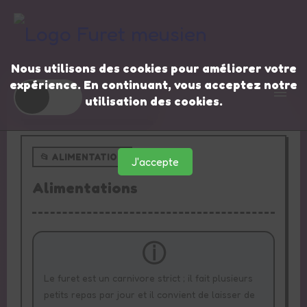
Nous utilisons des cookies pour améliorer votre
expérience. En continuant, vous acceptez notre
☀️
🌙
utilisation des cookies.
⬅️ Retour à la liste
📂 ALIMENTATION
J'accepte
Accueil furets
Alimentations
Guides
Le furet est un carnivore strict ; il fait plusieurs
petits repas par jour et il convient de laisser de
Furets