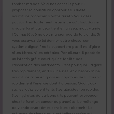
tomber malade. Voici nos conseils pour lui
proposer la nourriture appropriée. Quelle
nourriture proposer à votre furet ? Vous allez
pouvoir très facilement retenir ce qu’il faut donner
à votre furet car cela tient en un seul mot : viande
! Ce mustélidé ne doit manger que de la viande. Si
vous essayez de lui donner autre chose, son
système digestif ne le supportera pas. Il ne digère
ni les fibres, ni les céréales. Par ailleurs, il possède
un intestin grêle court qui ne facilite pas
l’absorption des nutriments. C’est pourquoi il digère
très rapidement, en 1 à 3 heures, et a besoin d’une
nourriture riche en graisses, capables de lui fournir
rapidement l’énergie dont il a besoin. Quant aux
sucres, qu’ils soient lents (les glucides) ou rapides
(les hydrates de carbone), ils peuvent provoquer
chez le furet un cancer du pancréas. Le mélange
de viande crue : âmes sensibles s’abstenir ! Le
mélange de viande crue est l’alimentation qui