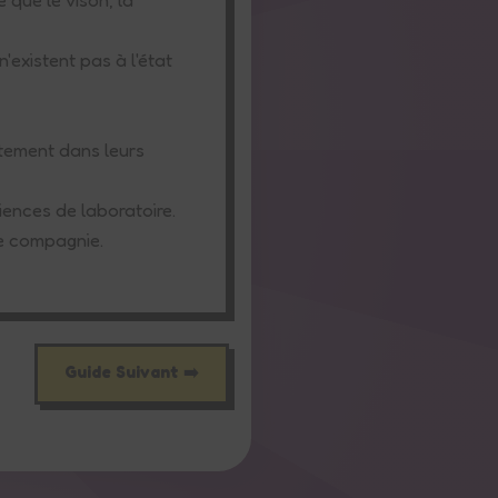
'existent pas à l'état
ctement dans leurs
iences de laboratoire.
de compagnie.
Guide Suivant ➡️