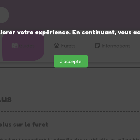
🌙
iorer votre expérience. En continuant, vous ac
Guides
Furets
Informations
J'accepte
lus
plus sur le furet
ius furo) appartient à la famille des mustélidés, au même titre