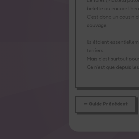
belette ou encore l'he
C'est donc un cousin du
sauvage.
Ils étaient essentiell
terriers.
Mais c'est surtout pour
Ce n'est que depuis le
⬅️ Guide Précédent