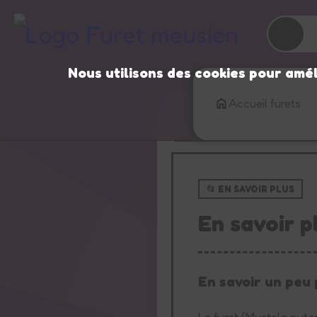
☀️
Nous utilisons des cookies pour amél
Accueil furets
⬅️ Retour à la liste
📂 EN SAVOIR PLUS
En savoir p
En savoir un peu 
Le furet (Mustela putor